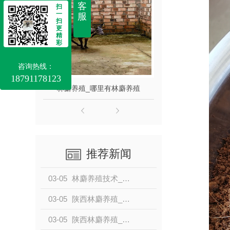
客
扫
一
服
扫
更
精
彩
咨询热线：
18791178123
林麝养殖_哪里有林麝养殖
林麝养殖
推荐新闻
03-05
林麝养殖技术_凤县林麝养殖
03-05
陕西林麝养殖_麝香多少钱一克？
03-05
陕西林麝养殖_凤县林麝养殖