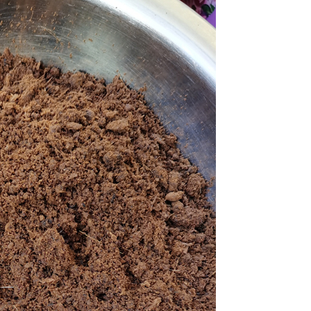
林麝养殖_林麝养殖技术