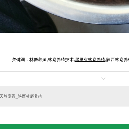
关键词：林麝养殖,林麝养殖技术,
哪里有林麝养殖
,陕西林麝养
天然麝香_陕西林麝养殖