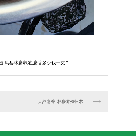
殖,凤县林麝养殖,
麝香多少钱一克？
天然麝香_林麝养殖技术