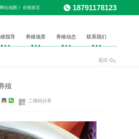
18791178123
网址地图
丨
在线留言
养殖指导
养殖场景
养殖动态
联系我们
返回
养殖
二维码分享