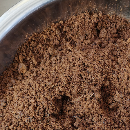
_陕西林麝养殖
林麝养殖_凤县林麝养殖