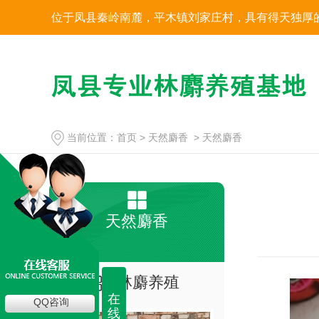
位于凤县秦岭南麓，平木镇刘家庄村，具有得天独厚
当前位置：
首页
>
天然麝香
>
天然麝香
天然麝香
林麝养殖
在
QQ咨询
线